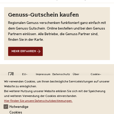
Genuss-Gutschein kaufen
Regionalen Genuss verschenken funktioniert ganz einfach mit
dem Genuss Gutschein. Online bestellen und bei den Genuss
Partnern einlösen. Alle Betriebe, die Genuss Partner sind,
finden Sie in der Karte.
MEHR ERFAHREN
Übersicht
Anreise
Erlebnisse
EU-
Impressum
Datenschutz
Über
Cookie-
Exkursionen, Produktverkostungen, Hofladen und Online-Shop. Das
Förderprojekt
uns
Einstellungen
Wir verwenden Cookies, um Ihnen bestmögliche Serviceleistungen auf unserer
alles und noch vieles mehr, bietet der Familienbetrieb Strohmayer
ändern
Website zu ermöglichen.
und die Leithaberger Edelkirsche. Mit dem Kauf von Leithaberger
Bei weiterer Nutzung unserer Website erklären Sie sich mit der Speicherung
Edelkirschprodukten tragen Sie zum Erhalt der Kulturlandschaft bei.
und weiteren Verwendung der Cookies einverstanden.
Danke, dass Sie die Kirschbäume weiter blühen lassen!
Hier finden Sie unsere Datenschutzbestimmungen.
Notwendige
Öffnungszeiten:
Cookies