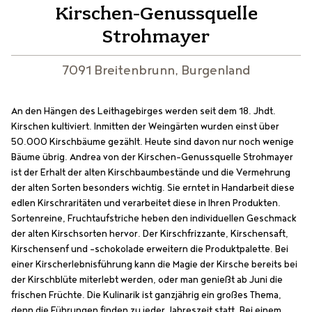
Kirschen-Genussquelle
Strohmayer
7091 Breitenbrunn, Burgenland
An den Hängen des Leithagebirges werden seit dem 18. Jhdt.
Kirschen kultiviert. Inmitten der Weingärten wurden einst über
50.000 Kirschbäume gezählt. Heute sind davon nur noch wenige
Bäume übrig. Andrea von der Kirschen-Genussquelle Strohmayer
ist der Erhalt der alten Kirschbaumbestände und die Vermehrung
der alten Sorten besonders wichtig. Sie erntet in Handarbeit diese
edlen Kirschraritäten und verarbeitet diese in Ihren Produkten.
Sortenreine, Fruchtaufstriche heben den individuellen Geschmack
der alten Kirschsorten hervor. Der Kirschfrizzante, Kirschensaft,
Kirschensenf und -schokolade erweitern die Produktpalette. Bei
einer Kirscherlebnisführung kann die Magie der Kirsche bereits bei
der Kirschblüte miterlebt werden, oder man genießt ab Juni die
frischen Früchte. Die Kulinarik ist ganzjährig ein großes Thema,
denn die Führungen finden zu jeder Jahreszeit statt. Bei einem