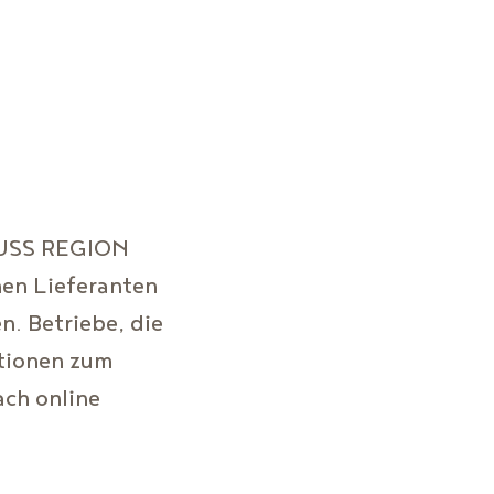
Für Betriebe
Merkliste
ENUSS REGION
nen Lieferanten
. Betriebe, die
ationen zum
ch online