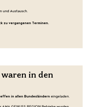
en und Austausch.
ick zu vergangenen Terminen.
 waren in den
effen in allen Bundesländern
eingeladen.
le für AMA GENUSS REGION Betriebe wurden